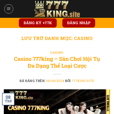
Chuyển
đến
nội
ĐĂNG KÝ +77K
ĐĂNG NHẬP
dung
LƯU TRỮ DANH MỤC:
CASINO
CASINO
Casino 777king – Sân Chơi Hội Tụ
Đa Dạng Thể Loại Cược
ĐÃ ĐĂNG TRÊN
09/08/2024
BỞI
777KING.SITE
08
Th9