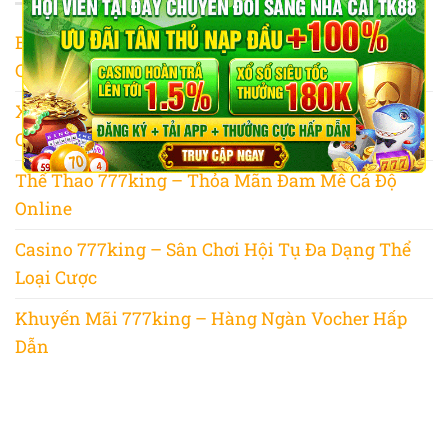
Bắn Cá 777king – Siêu Phẩm Đổi Thưởng Đỉnh
Cao 2024
Xổ Số 777king – Sự Lựa Chọn Hoàn Hảo Dành
Cho Lô Thủ
Thể Thao 777king – Thỏa Mãn Đam Mê Cá Độ
Online
Casino 777king – Sân Chơi Hội Tụ Đa Dạng Thể
Loại Cược
Khuyến Mãi 777king – Hàng Ngàn Vocher Hấp
Dẫn