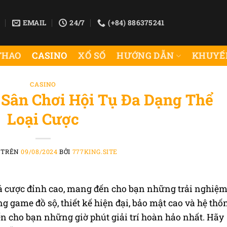
EMAIL
24/7
(+84) 886375241
THAO
CASINO
XỔ SỐ
HƯỚNG DẪN
KHUYẾ
CASINO
 Sân Chơi Hội Tụ Đa Dạng Thể
Loại Cược
 TRÊN
09/08/2024
BỞI
777KING.SITE
 cá cược đỉnh cao, mang đến cho bạn những trải nghiệ
g game đồ sộ, thiết kế hiện đại, bảo mật cao và hệ thố
n cho bạn những giờ phút giải trí hoàn hảo nhất. Hãy