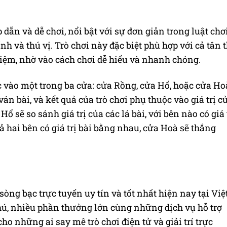
 dẫn và dễ chơi, nổi bật với sự đơn giản trong luật chơ
 và thú vị. Trò chơi này đặc biệt phù hợp với cả tân 
ệm, nhờ vào cách chơi dễ hiểu và nhanh chóng.
 vào một trong ba cửa: cửa Rồng, cửa Hổ, hoặc cửa Ho
án bài, và kết quả của trò chơi phụ thuộc vào giá trị c
ổ sẽ so sánh giá trị của các lá bài, với bên nào có giá 
 hai bên có giá trị bài bằng nhau, cửa Hoà sẽ thắng
òng bạc trực tuyến uy tín và tốt nhất hiện nay tại Việ
hú, nhiều phần thưởng lớn cùng những dịch vụ hỗ trợ
ho những ai say mê trò chơi điện tử và giải trí trực