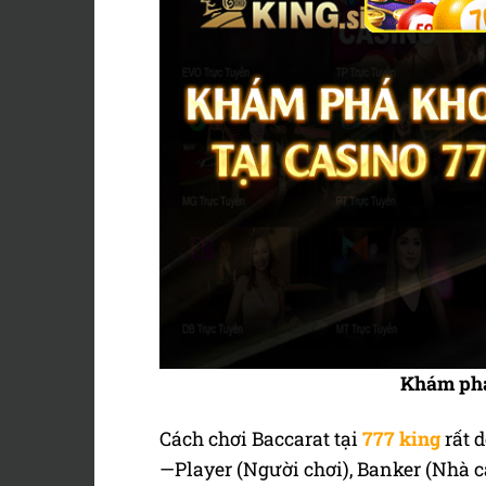
Khám phá
Cách chơi Baccarat tại
777 king
rất d
—Player (Người chơi), Banker (Nhà cá