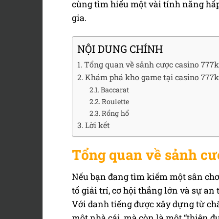
cùng tìm hiểu một vài tính năng hấ
gia.
NỘI DUNG CHÍNH
Tổng quan về sảnh cược casino 777
Khám phá kho game tại casino 777k
Baccarat
Roulette
Rổng hổ
Lời kết
Tổng quan về sảnh cư
Nếu bạn đang tìm kiếm một sân chơi 
tố giải trí, cơ hội thắng lớn và sự an 
Với danh tiếng được xây dựng từ chấ
một nhà cái, mà còn là một “thiên đư