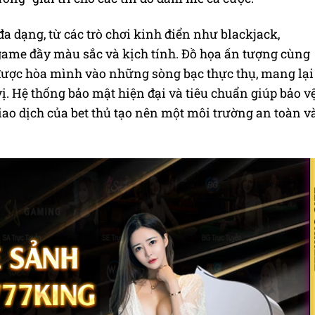
đa dạng, từ các trò chơi kinh điển như blackjack,
 game đầy màu sắc và kịch tính. Đồ họa ấn tượng cùng
ược hòa mình vào những sòng bạc thực thụ, mang lại
ị. Hệ thống bảo mật hiện đại và tiêu chuẩn giúp bảo v
iao dịch của bet thủ tạo nên một môi trường an toàn v